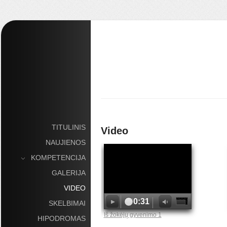
TITULINIS
Video
NAUJIENOS
KOMPETENCIJA
»
GALERIJA
VIDEO
00:31
SKELBIMAI
Iš žokėjų gyvenimo 1
HIPODROMAS