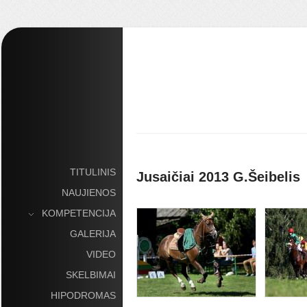
TITULINIS
Jusaičiai 2013 G.Šeibelis
NAUJIENOS
KOMPETENCIJA
»
GALERIJA
VIDEO
SKELBIMAI
HIPODROMAS